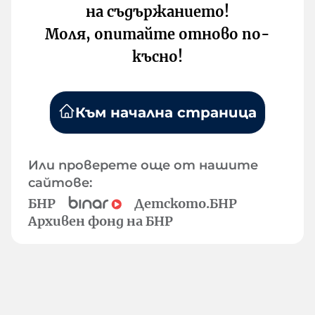
на съдържанието!
Моля, опитайте отново по-
късно!
Към начална страница
Или проверете още от нашите
сайтове:
БНР
Детското.БНР
Архивен фонд на БНР