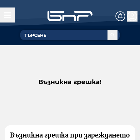
Възникна грешка!
Възникна грешка при зареждането