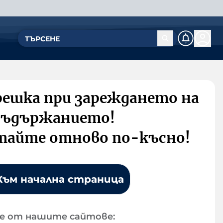
решка при зареждането на
съдържанието!
тайте отново по-късно!
Към начална страница
е от нашите сайтове: