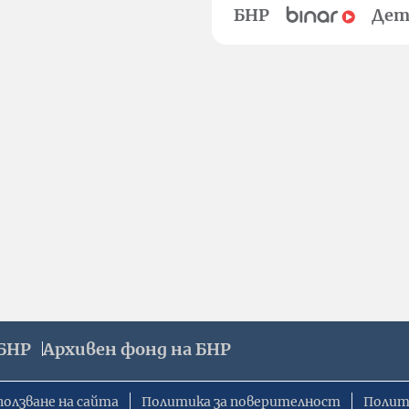
БНР
Дет
БНР
Архивен фонд на БНР
ползване на сайта
Политика за поверителност
Полит