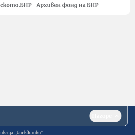
ското.БНР
Архивен фонд на БНР
Нагоре
ика за „бисквитки“