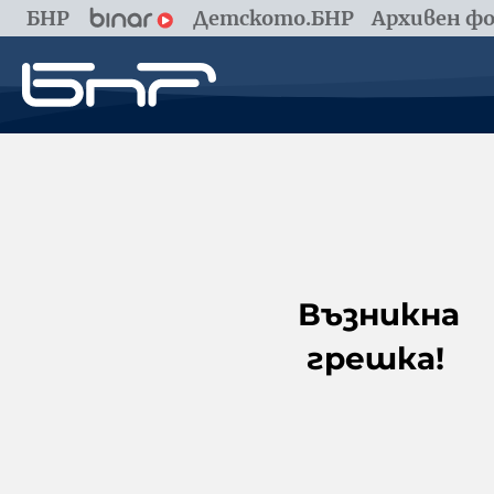
БНР
Детското.БНР
Архивен фо
Възникна
грешка!