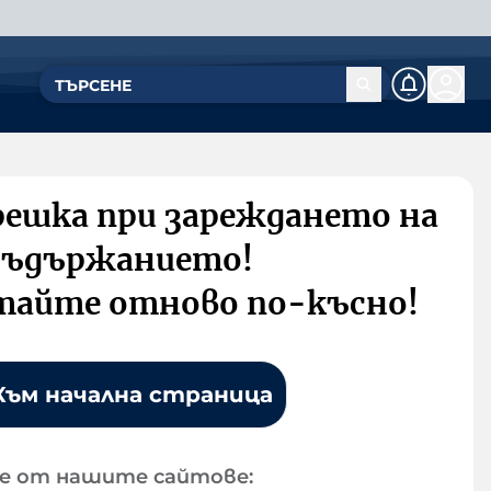
решка при зареждането на
съдържанието!
тайте отново по-късно!
Към начална страница
е от нашите сайтове: