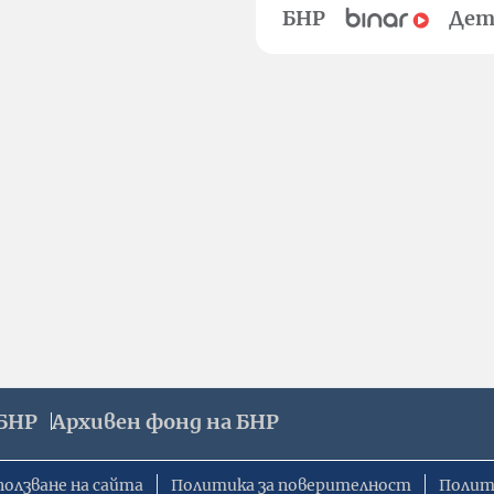
БНР
Дет
БНР
Архивен фонд на БНР
ползване на сайта
Политика за поверителност
Полит