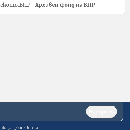
ското.БНР
Архивен фонд на БНР
Нагоре
ика за „бисквитки“