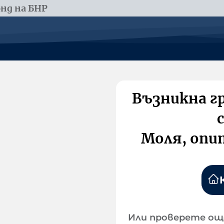
нд на БНР
Възникна г
Моля, опи
Или проверете ощ