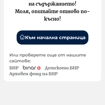
на съдържанието!
Моля, опитайте отново по-
късно!
Към начална страница
Или проверете още от нашите
сайтове:
БНР
Детското.БНР
Архивен фонд на БНР