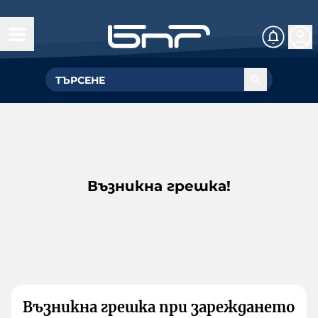
Възникна грешка!
Възникна грешка при зареждането