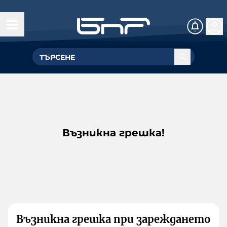
Възникна грешка!
Възникна грешка при зареждането