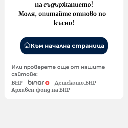
на съдържанието!
Моля, опитайте отново по-
късно!
Към начална страница
Или проверете още от нашите
сайтове:
БНР
Детското.БНР
Архивен фонд на БНР