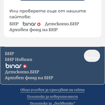
Или проверете още от нашите
сайтове:
БНР
Детското.БНР
Архивен фонд на БНР
БНР
Нагоре
БНР Новини
Детското.БНР
Архивен фонд на БНР
Общи условия за използване на сайта
Политика за поверителност
Политика за „бисквитки“