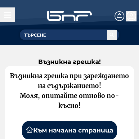
Възникна грешка!
Възникна грешка при зареждането
на съдържанието!
Моля, опитайте отново по-
късно!
Към начална страница