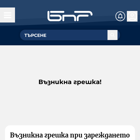
Възникна грешка!
Възникна грешка при зареждането