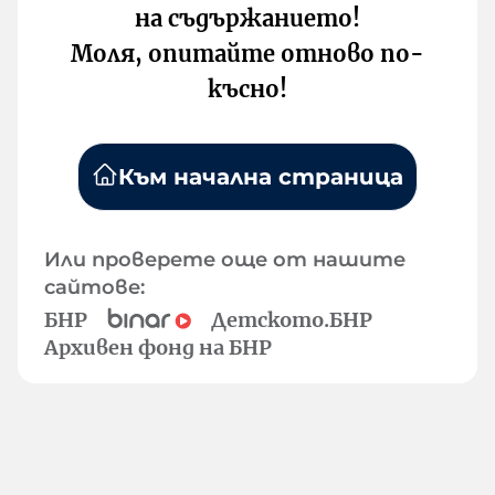
на съдържанието!
Моля, опитайте отново по-
късно!
Към начална страница
Или проверете още от нашите
сайтове:
БНР
Детското.БНР
Архивен фонд на БНР