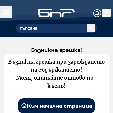
Възникна грешка!
Възникна грешка при зареждането
на съдържанието!
Моля, опитайте отново по-
късно!
Към начална страница