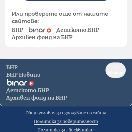
Или проверете още от нашите
сайтове:
БНР
Детското.БНР
Архивен фонд на БНР
БНР
Нагоре
БНР Новини
Детското.БНР
Архивен фонд на БНР
Общи условия за използване на сайта
Политика за поверителност
Политика за „бисквитки“