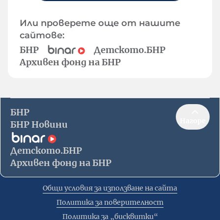
Или проверете още от нашите
сайтове:
БНР
Детското.БНР
Архивен фонд на БНР
БНР
Нагоре
БНР Новини
Детското.БНР
Архивен фонд на БНР
Общи условия за използване на сайта
Политика за поверителност
Политика за „бисквитки“