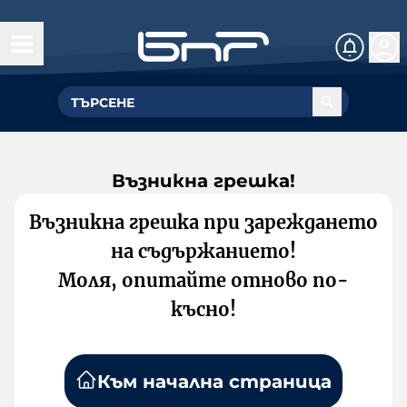
Възникна грешка!
Възникна грешка при зареждането
на съдържанието!
Моля, опитайте отново по-
късно!
Към начална страница