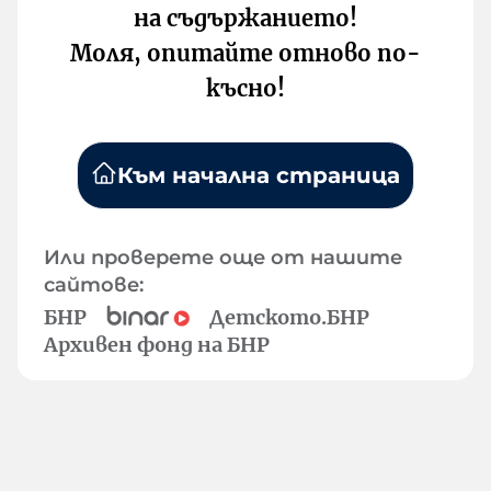
на съдържанието!
Моля, опитайте отново по-
късно!
Към начална страница
Или проверете още от нашите
сайтове:
БНР
Детското.БНР
Архивен фонд на БНР