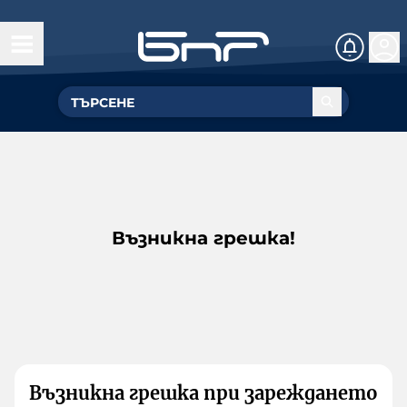
Възникна грешка!
Възникна грешка при зареждането