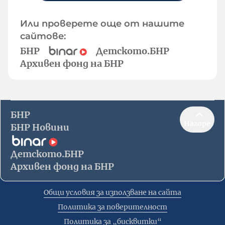
Или проверете още от нашите
сайтове:
БНР
Детското.БНР
Архивен фонд на БНР
БНР
Нагоре
БНР Новини
Детското.БНР
Архивен фонд на БНР
Общи условия за използване на сайта
Политика за поверителност
Политика за „бисквитки“