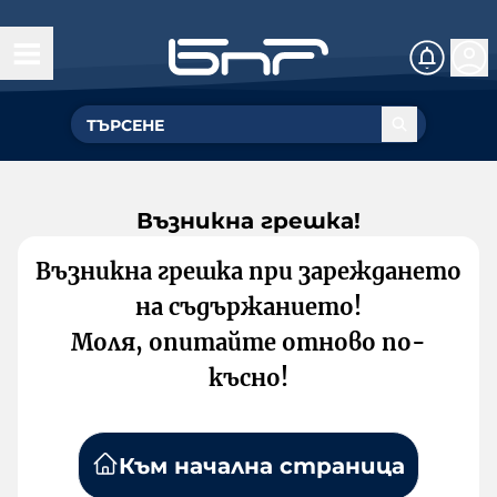
Възникна грешка!
Възникна грешка при зареждането
на съдържанието!
Моля, опитайте отново по-
късно!
Към начална страница