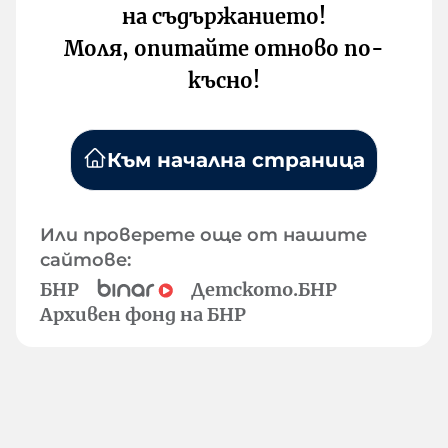
на съдържанието!
Моля, опитайте отново по-
късно!
Към начална страница
Или проверете още от нашите
сайтове:
БНР
Детското.БНР
Архивен фонд на БНР