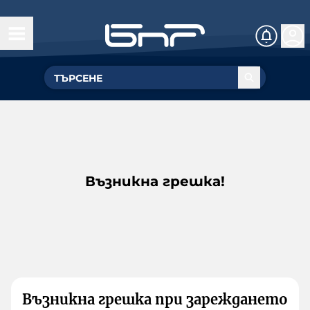
Възникна грешка!
Възникна грешка при зареждането