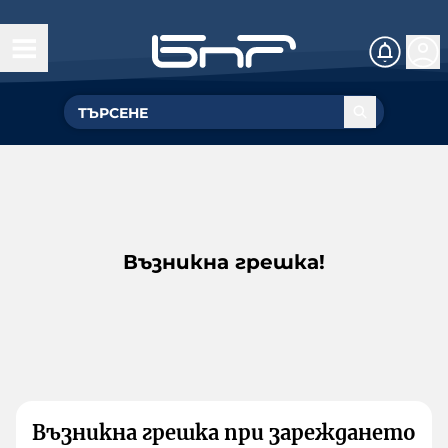
Възникна грешка!
Възникна грешка при зареждането