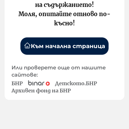
на съдържанието!
Моля, опитайте отново по-
късно!
Към начална страница
Или проверете още от нашите
сайтове:
БНР
Детското.БНР
Архивен фонд на БНР