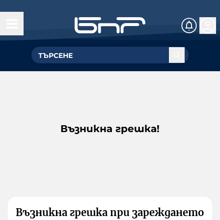
Възникна грешка!
Възникна грешка при зареждането