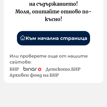
на съдържанието!
Моля, опитайте отново по-
късно!
Към начална страница
Или проверете още от нашите
сайтове:
БНР
Детското.БНР
Архивен фонд на БНР