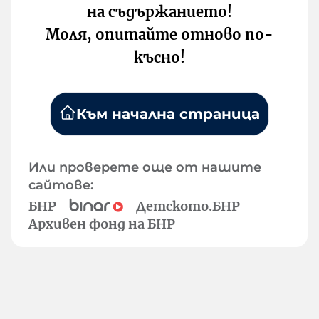
на съдържанието!
Моля, опитайте отново по-
късно!
Към начална страница
Или проверете още от нашите
сайтове:
БНР
Детското.БНР
Архивен фонд на БНР