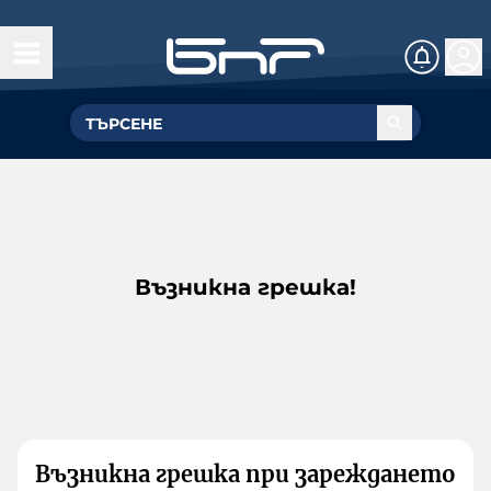
Възникна грешка!
Възникна грешка при зареждането