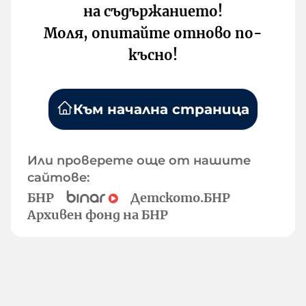
на съдържанието!
Моля, опитайте отново по-
късно!
Към начална страница
Или проверете още от нашите
сайтове:
БНР
Детското.БНР
Архивен фонд на БНР