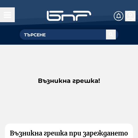
Възникна грешка!
Възникна грешка при зареждането