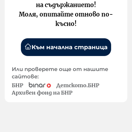
на съдържанието!
Моля, опитайте отново по-
късно!
Към начална страница
Или проверете още от нашите
сайтове:
БНР
Детското.БНР
Архивен фонд на БНР