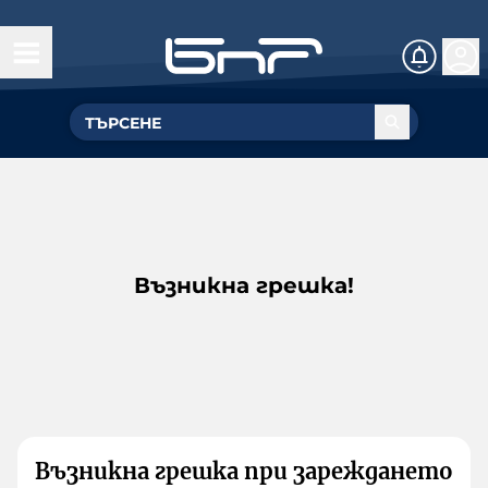
Възникна грешка!
Възникна грешка при зареждането