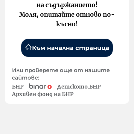
на съдържанието!
Моля, опитайте отново по-
късно!
Към начална страница
Или проверете още от нашите
сайтове:
БНР
Детското.БНР
Архивен фонд на БНР