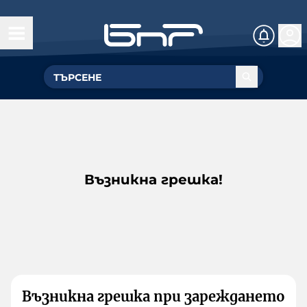
Възникна грешка!
Възникна грешка при зареждането