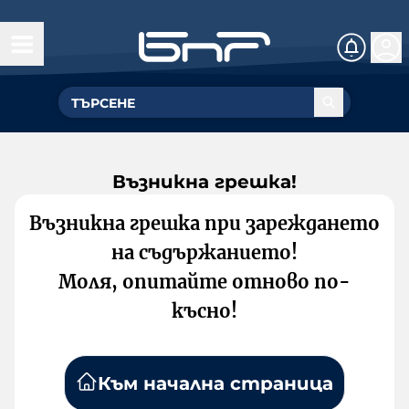
Възникна грешка!
Възникна грешка при зареждането
на съдържанието!
Моля, опитайте отново по-
късно!
Към начална страница