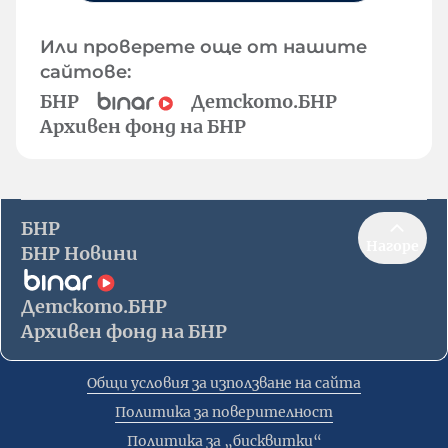
Или проверете още от нашите
сайтове:
БНР
Детското.БНР
Архивен фонд на БНР
БНР
Нагоре
БНР Новини
Детското.БНР
Архивен фонд на БНР
Общи условия за използване на сайта
Политика за поверителност
Политика за „бисквитки“