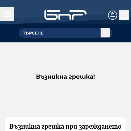
Възникна грешка!
Възникна грешка при зареждането