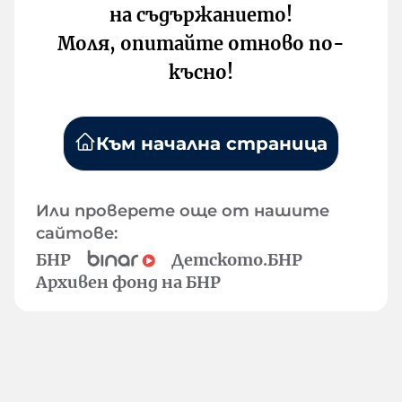
на съдържанието!
Моля, опитайте отново по-
късно!
Към начална страница
Или проверете още от нашите
сайтове:
БНР
Детското.БНР
Архивен фонд на БНР