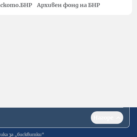
ското.БНР
Архивен фонд на БНР
Нагоре
ика за „бисквитки“