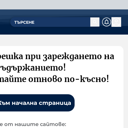
решка при зареждането на
съдържанието!
тайте отново по-късно!
Към начална страница
е от нашите сайтове: