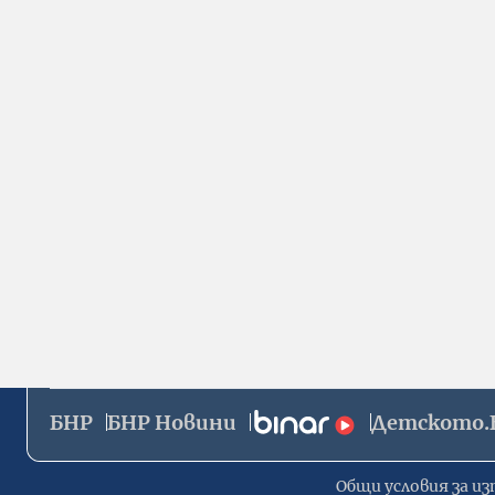
БНР
БНР Новини
Детското.
Общи условия за из