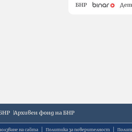
БНР
Дет
БНР
Архивен фонд на БНР
ползване на сайта
Политика за поверителност
Полит