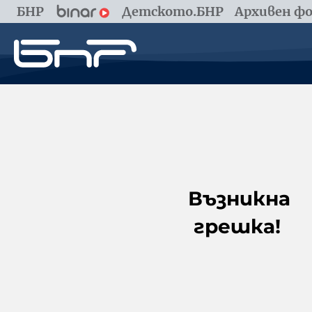
БНР
Детското.БНР
Архивен фо
Възникна
грешка!