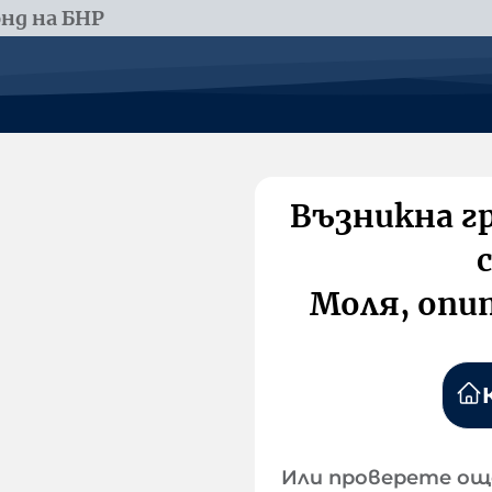
нд на БНР
Възникна г
Моля, опи
Или проверете ощ