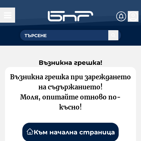
Възникна грешка!
Възникна грешка при зареждането
на съдържанието!
Моля, опитайте отново по-
късно!
Към начална страница