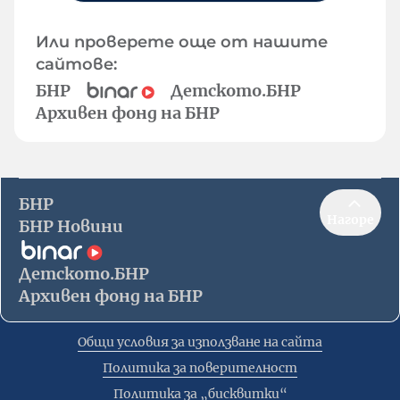
Или проверете още от нашите
сайтове:
БНР
Детското.БНР
Архивен фонд на БНР
БНР
Нагоре
БНР Новини
Детското.БНР
Архивен фонд на БНР
Общи условия за използване на сайта
Политика за поверителност
Политика за „бисквитки“