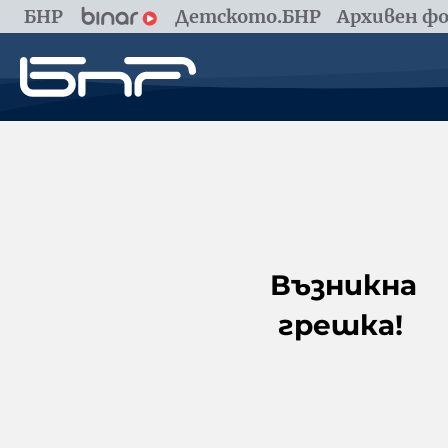
БНР
Детското.БНР
Архивен фо
Възникна
грешка!