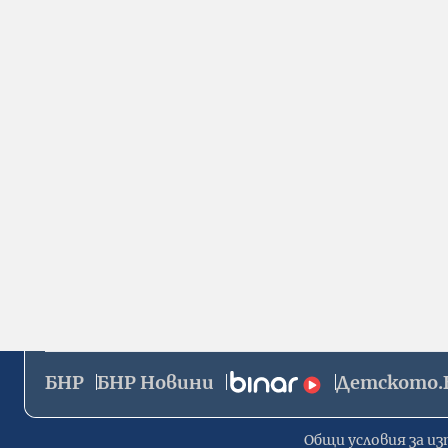
БНР
БНР Новини
Детското.
Общи условия за из