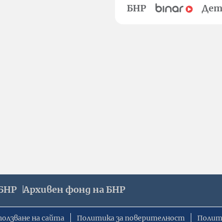
БНР
Дет
БНР
Архивен фонд на БНР
ползване на сайта
Политика за поверителност
Полит