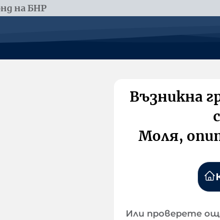
нд на БНР
Възникна г
Моля, опи
Или проверете ощ