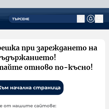
решка при зареждането на
съдържанието!
тайте отново по-късно!
Към начална страница
е от нашите сайтове: