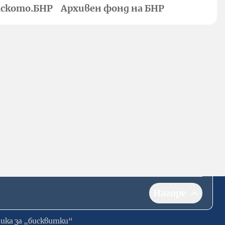
ското.БНР
Архивен фонд на БНР
Нагоре
ика за „бисквитки“