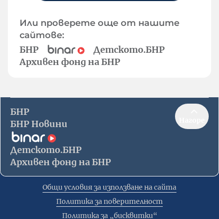
Или проверете още от нашите
сайтове:
БНР
Детското.БНР
Архивен фонд на БНР
БНР
Нагоре
БНР Новини
Детското.БНР
Архивен фонд на БНР
Общи условия за използване на сайта
Политика за поверителност
Политика за „бисквитки“