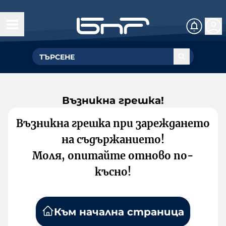
Възникна грешка!
Възникна грешка при зареждането
на съдържанието!
Моля, опитайте отново по-
късно!
Към начална страница