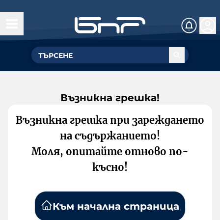
Възникна грешка!
Възникна грешка при зареждането
на съдържанието!
Моля, опитайте отново по-
късно!
Към начална страница