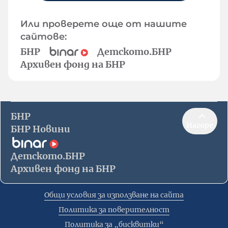
Или проверете още от нашите
сайтове:
БНР
Детското.БНР
Архивен фонд на БНР
БНР
Нагоре
БНР Новини
Детското.БНР
Архивен фонд на БНР
Общи условия за използване на сайта
Политика за поверителност
Политика за „бисквитки“