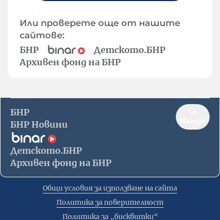
Или проверете още от нашите
сайтове:
БНР
Детското.БНР
Архивен фонд на БНР
БНР
Нагоре
БНР Новини
Детското.БНР
Архивен фонд на БНР
Общи условия за използване на сайта
Политика за поверителност
Политика за „бисквитки“