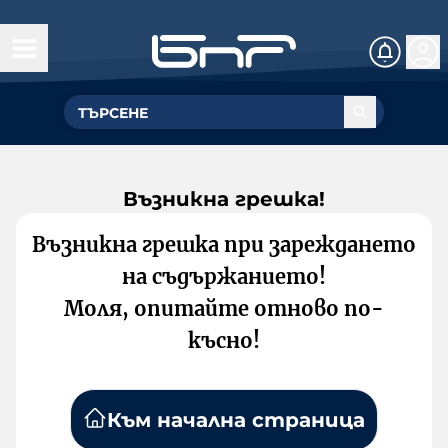
Възникна грешка!
Възникна грешка при зареждането
на съдържанието!
Моля, опитайте отново по-
късно!
Към начална страница