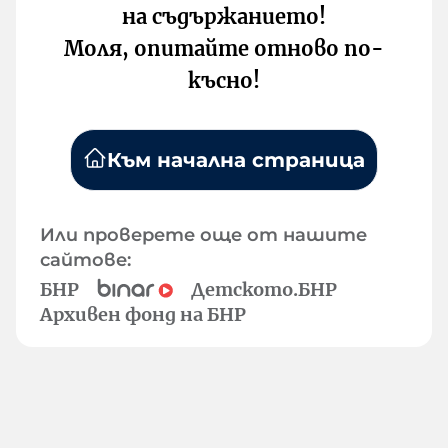
на съдържанието!
Моля, опитайте отново по-
късно!
Към начална страница
Или проверете още от нашите
сайтове:
БНР
Детското.БНР
Архивен фонд на БНР