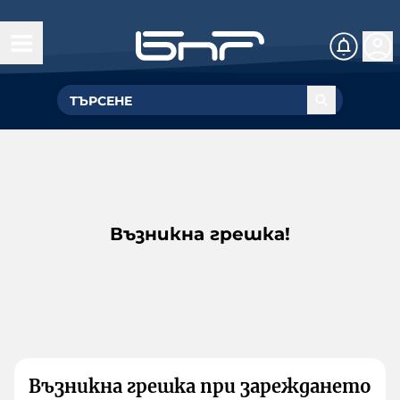
Възникна грешка!
Възникна грешка при зареждането