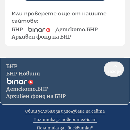
Или проверете още от нашите
сайтове:
БНР
Детското.БНР
Архивен фонд на БНР
БНР
Нагоре
БНР Новини
Детското.БНР
Архивен фонд на БНР
Общи условия за използване на сайта
Политика за поверителност
Политика за „бисквитки“