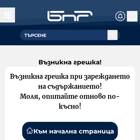
Възникна грешка!
Възникна грешка при зареждането
на съдържанието!
Моля, опитайте отново по-
късно!
Към начална страница