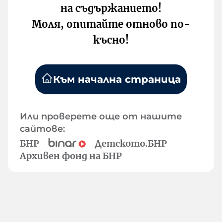
на съдържанието!
Моля, опитайте отново по-
късно!
Към начална страница
Или проверете още от нашите
сайтове:
БНР
Детското.БНР
Архивен фонд на БНР