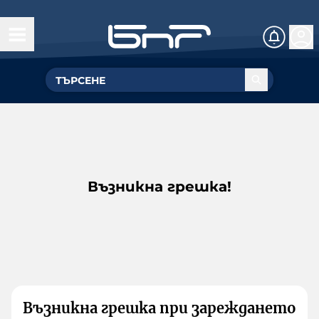
Възникна грешка!
Възникна грешка при зареждането