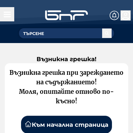
Възникна грешка!
Възникна грешка при зареждането
на съдържанието!
Моля, опитайте отново по-
късно!
Към начална страница