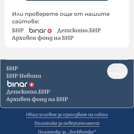
Или проверете още от нашите
сайтове:
БНР
Детското.БНР
Архивен фонд на БНР
БНР
Нагоре
БНР Новини
Детското.БНР
Архивен фонд на БНР
Общи условия за използване на сайта
Политика за поверителност
Политика за „бисквитки“