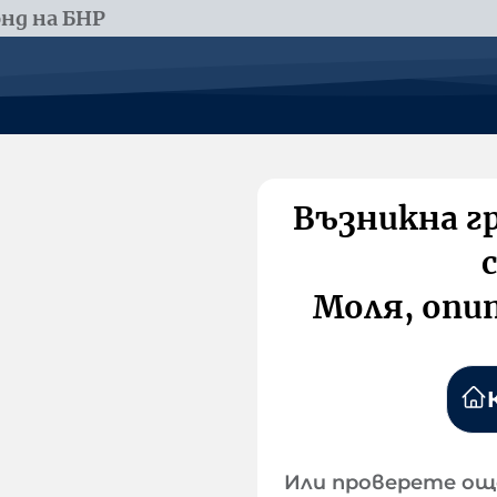
нд на БНР
Възникна г
Моля, опи
Или проверете ощ