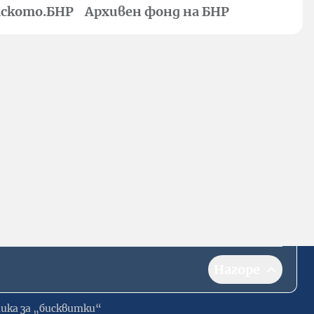
ското.БНР
Архивен фонд на БНР
Нагоре
ика за „бисквитки“