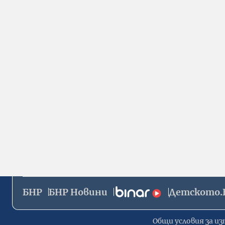
БНР
БНР Новини
Детското.
Общи условия за из