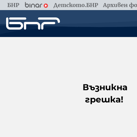
БНР
Детското.БНР
Архивен фо
Възникна
грешка!