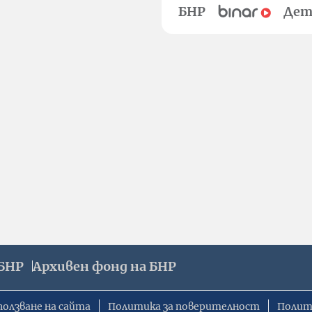
БНР
Дет
БНР
Архивен фонд на БНР
ползване на сайта
Политика за поверителност
Полит