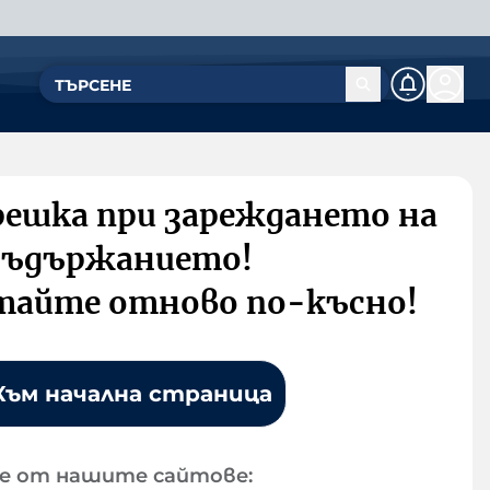
решка при зареждането на
съдържанието!
тайте отново по-късно!
Към начална страница
е от нашите сайтове: