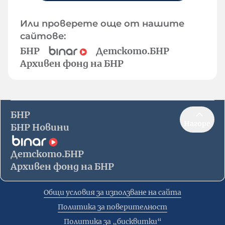
Или проверете още от нашите
сайтове:
БНР
Детското.БНР
Архивен фонд на БНР
БНР
Нагоре
БНР Новини
Детското.БНР
Архивен фонд на БНР
Общи условия за използване на сайта
Политика за поверителност
Политика за „бисквитки“