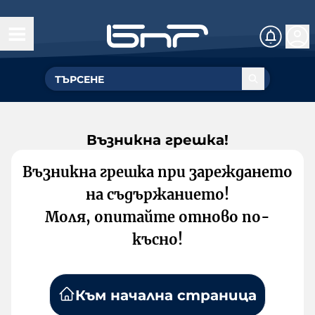
Възникна грешка!
Възникна грешка при зареждането
на съдържанието!
Моля, опитайте отново по-
късно!
Към начална страница