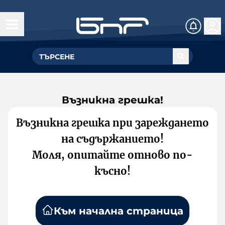
Възникна грешка!
Възникна грешка при зареждането
на съдържанието!
Моля, опитайте отново по-
късно!
Към начална страница