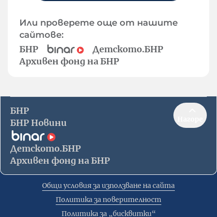
Или проверете още от нашите
сайтове:
БНР
Детското.БНР
Архивен фонд на БНР
БНР
Нагоре
БНР Новини
Детското.БНР
Архивен фонд на БНР
Общи условия за използване на сайта
Политика за поверителност
Политика за „бисквитки“