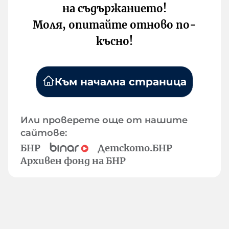
на съдържанието!
Моля, опитайте отново по-
късно!
Към начална страница
Или проверете още от нашите
сайтове:
БНР
Детското.БНР
Архивен фонд на БНР