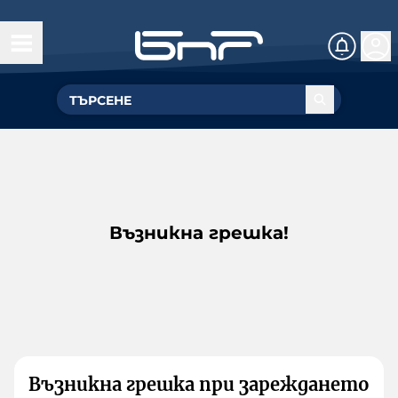
Възникна грешка!
Възникна грешка при зареждането