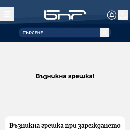
Възникна грешка!
Възникна грешка при зареждането