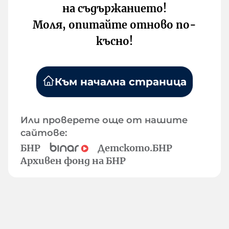
на съдържанието!
Моля, опитайте отново по-
късно!
Към начална страница
Или проверете още от нашите
сайтове:
БНР
Детското.БНР
Архивен фонд на БНР