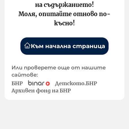
на съдържанието!
Моля, опитайте отново по-
късно!
Към начална страница
Или проверете още от нашите
сайтове:
БНР
Детското.БНР
Архивен фонд на БНР