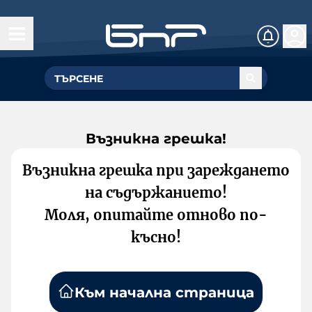
Възникна грешка!
Възникна грешка при зареждането
на съдържанието!
Моля, опитайте отново по-
късно!
Към начална страница