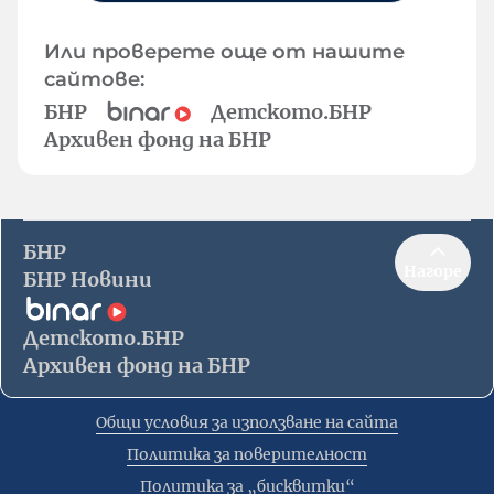
Или проверете още от нашите
сайтове:
БНР
Детското.БНР
Архивен фонд на БНР
БНР
Нагоре
БНР Новини
Детското.БНР
Архивен фонд на БНР
Общи условия за използване на сайта
Политика за поверителност
Политика за „бисквитки“