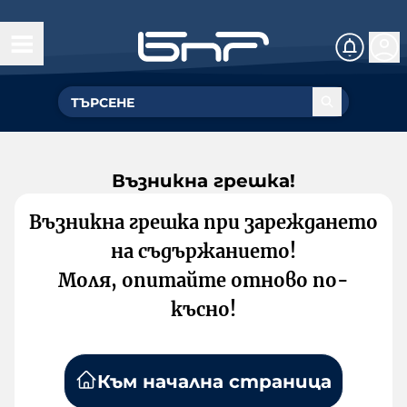
Възникна грешка!
Възникна грешка при зареждането
на съдържанието!
Моля, опитайте отново по-
късно!
Към начална страница