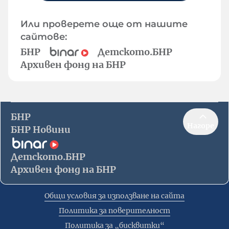
Или проверете още от нашите
сайтове:
БНР
Детското.БНР
Архивен фонд на БНР
БНР
Нагоре
БНР Новини
Детското.БНР
Архивен фонд на БНР
Общи условия за използване на сайта
Политика за поверителност
Политика за „бисквитки“