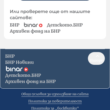
Или проверете още от нашите
сайтове:
БНР
Детското.БНР
Архивен фонд на БНР
БНР
Нагоре
БНР Новини
Детското.БНР
Архивен фонд на БНР
Общи условия за използване на сайта
Политика за поверителност
Политика за „бисквитки“