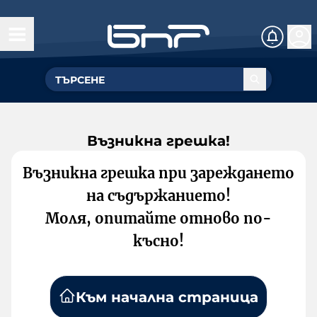
Възникна грешка!
Възникна грешка при зареждането
на съдържанието!
Моля, опитайте отново по-
късно!
Към начална страница