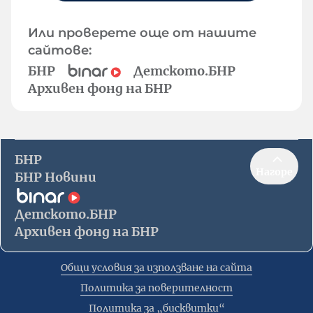
Или проверете още от нашите
сайтове:
БНР
Детското.БНР
Архивен фонд на БНР
БНР
Нагоре
БНР Новини
Детското.БНР
Архивен фонд на БНР
Общи условия за използване на сайта
Политика за поверителност
Политика за „бисквитки“