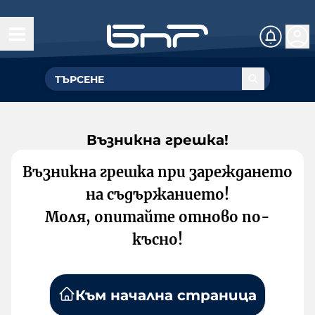
Възникна грешка!
Възникна грешка при зареждането
на съдържанието!
Моля, опитайте отново по-
късно!
Към начална страница