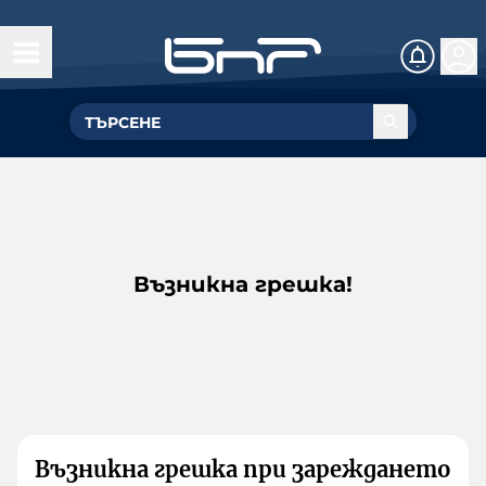
Възникна грешка!
Възникна грешка при зареждането