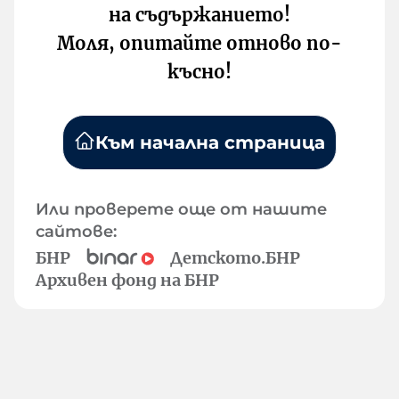
на съдържанието!
Моля, опитайте отново по-
късно!
Към начална страница
Или проверете още от нашите
сайтове:
БНР
Детското.БНР
Архивен фонд на БНР