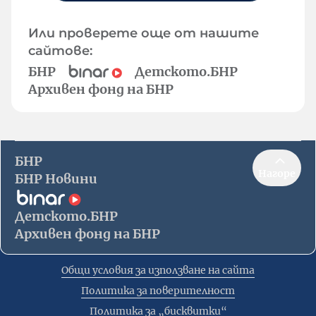
Или проверете още от нашите
сайтове:
БНР
Детското.БНР
Архивен фонд на БНР
БНР
Нагоре
БНР Новини
Детското.БНР
Архивен фонд на БНР
Общи условия за използване на сайта
Политика за поверителност
Политика за „бисквитки“