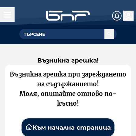
Възникна грешка!
Възникна грешка при зареждането
на съдържанието!
Моля, опитайте отново по-
късно!
Към начална страница