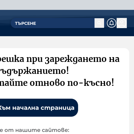
решка при зареждането на
съдържанието!
тайте отново по-късно!
Към начална страница
е от нашите сайтове: