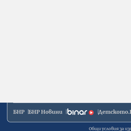
БНР
БНР Новини
Детското.
Общи условия за из