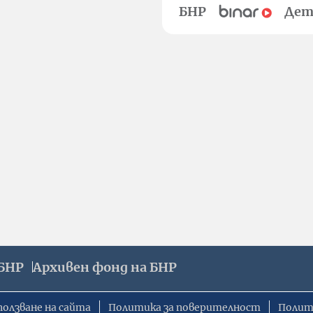
БНР
Дет
БНР
Архивен фонд на БНР
ползване на сайта
Политика за поверителност
Полит