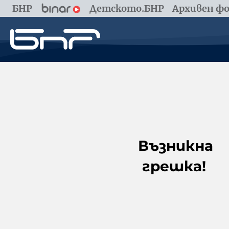
БНР
Детското.БНР
Архивен фо
Възникна
грешка!