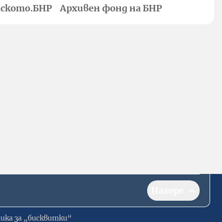
ското.БНР
Архивен фонд на БНР
Нагоре
ика за „бисквитки“