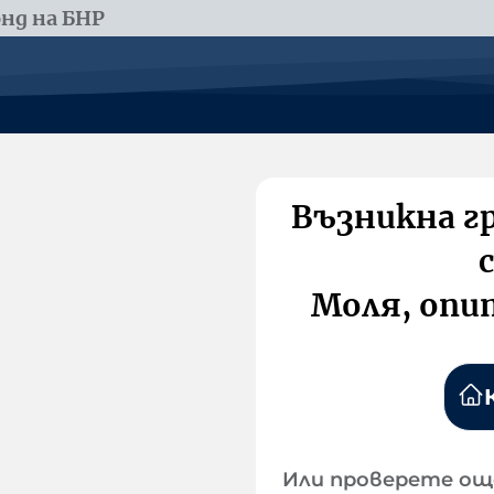
нд на БНР
Възникна г
Моля, опи
Или проверете ощ