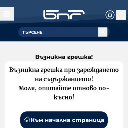
Възникна грешка!
Възникна грешка при зареждането
на съдържанието!
Моля, опитайте отново по-
късно!
Към начална страница