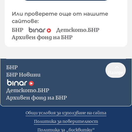
Или проверете още от нашите
сайтове:
БНР
Детското.БНР
Архивен фонд на БНР
БНР
Нагоре
БНР Новини
Детското.БНР
Архивен фонд на БНР
Общи условия за използване на сайта
Политика за поверителност
Политика за „бисквитки“