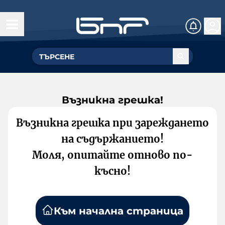
Възникна грешка!
Възникна грешка при зареждането
на съдържанието!
Моля, опитайте отново по-
късно!
Към начална страница