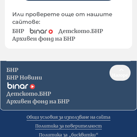
Или проверете още от нашите
сайтове:
БНР
Детското.БНР
Архивен фонд на БНР
БНР
Нагоре
БНР Новини
Детското.БНР
Архивен фонд на БНР
Общи условия за използване на сайта
Политика за поверителност
Политика за „бисквитки“