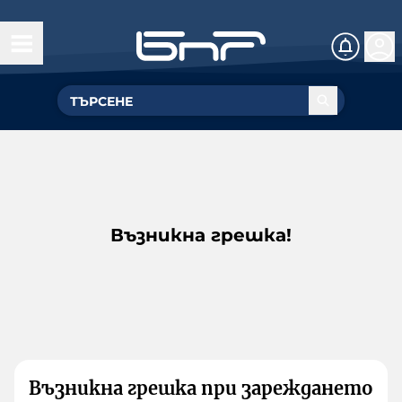
Възникна грешка!
Възникна грешка при зареждането