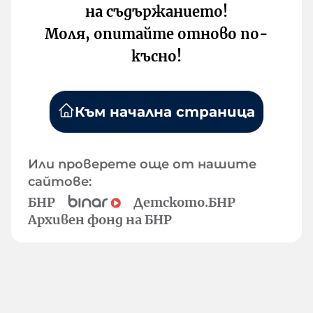
на съдържанието!
Моля, опитайте отново по-
късно!
Към начална страница
Или проверете още от нашите
сайтове:
БНР
Детското.БНР
Архивен фонд на БНР