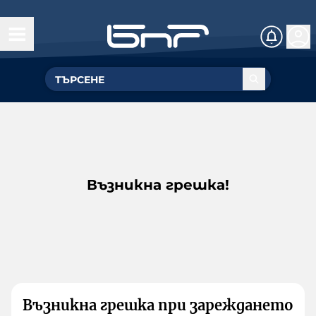
Възникна грешка!
Възникна грешка при зареждането