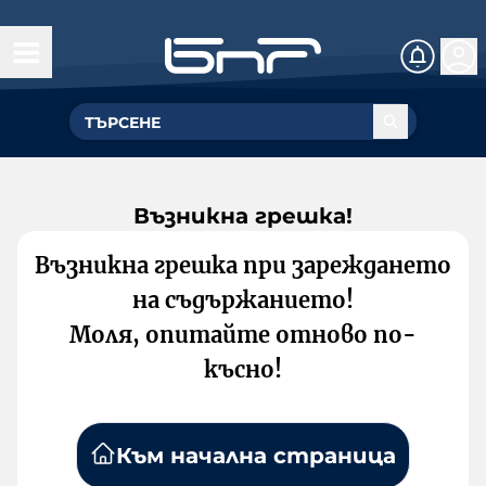
Възникна грешка!
Възникна грешка при зареждането
на съдържанието!
Моля, опитайте отново по-
късно!
Към начална страница