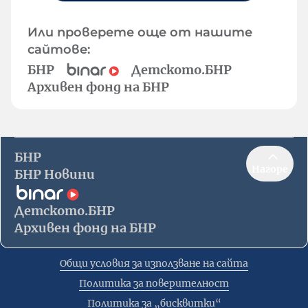
Или проверете още от нашите
сайтове:
БНР
Детското.БНР
Архивен фонд на БНР
БНР
Нагоре
БНР Новини
Детското.БНР
Архивен фонд на БНР
Общи условия за използване на сайта
Политика за поверителност
Политика за „бисквитки“