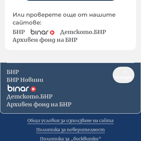
Или проверете още от нашите
сайтове:
БНР
Детското.БНР
Архивен фонд на БНР
БНР
Нагоре
БНР Новини
Детското.БНР
Архивен фонд на БНР
Общи условия за използване на сайта
Политика за поверителност
Политика за „бисквитки“