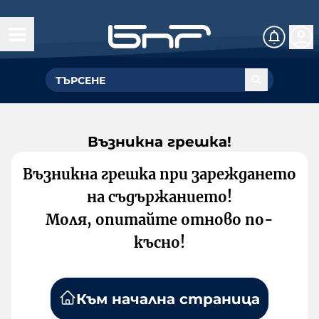
Възникна грешка!
Възникна грешка при зареждането
на съдържанието!
Моля, опитайте отново по-
късно!
Към начална страница