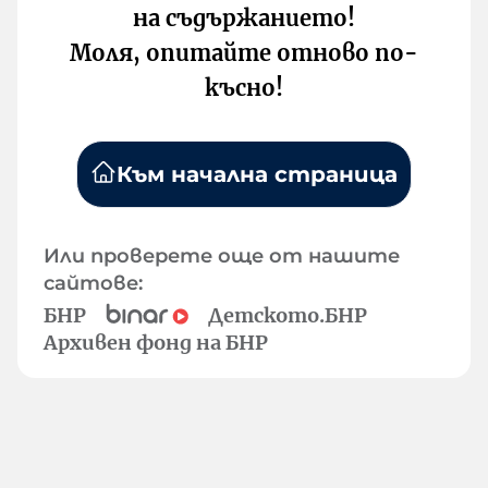
на съдържанието!
Моля, опитайте отново по-
късно!
Към начална страница
Или проверете още от нашите
сайтове:
БНР
Детското.БНР
Архивен фонд на БНР