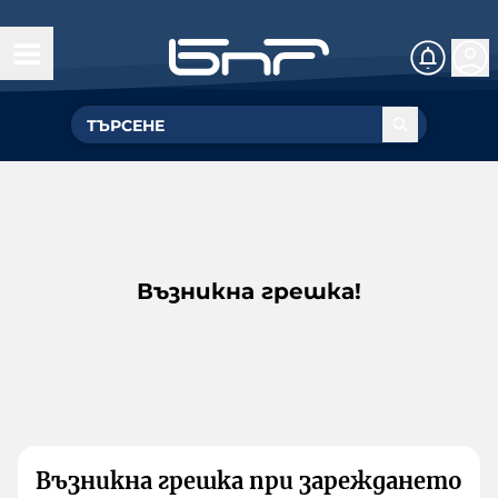
Възникна грешка!
Възникна грешка при зареждането